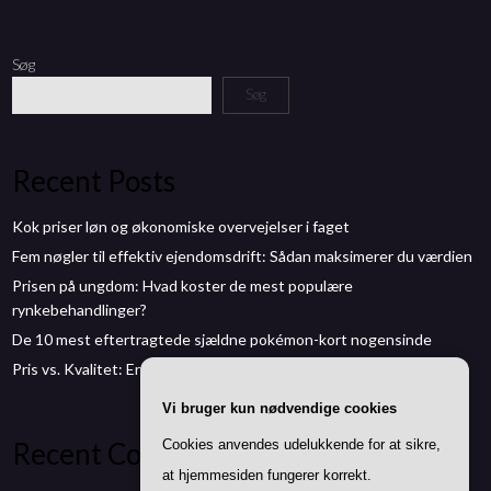
Søg
Søg
Recent Posts
Kok priser løn og økonomiske overvejelser i faget
Fem nøgler til effektiv ejendomsdrift: Sådan maksimerer du værdien
Prisen på ungdom: Hvad koster de mest populære
rynkebehandlinger?
De 10 mest eftertragtede sjældne pokémon-kort nogensinde
Pris vs. Kvalitet: Er dyre ai kurser altid de bedste?
Vi bruger kun nødvendige cookies
Recent Comments
Cookies anvendes udelukkende for at sikre,
at hjemmesiden fungerer korrekt.