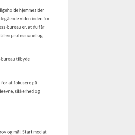
dligeholde hjemmesider
bdegående viden inden for
ss-bureau er, at du får
til en professionel og
s-bureau tilbyde
 for at fokusere på
ydeevne, sikkerhed og
hov og mål. Start med at