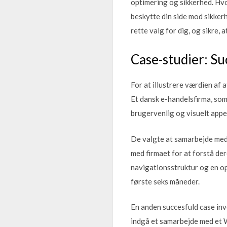
optimering og sikkerhed. Hvor
beskytte din side mod sikkerh
rette valg for dig, og sikre, 
Case-studier: S
For at illustrere værdien af
Et dansk e-handelsfirma, som
brugervenlig og visuelt app
De valgte at samarbejde me
med firmaet for at forstå de
navigationsstruktur og en op
første seks måneder.
En anden succesfuld case inv
indgå et samarbejde med et W