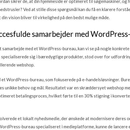
dan sikrer de, at din hjemmeside er optimeret til søgemaskiner, og hv
edstrusler? Ved at stille disse spørgsmål kan du få en klarere forståe
at din vision bliver til virkelighed på den bedst mulige måde.
uccesfulde samarbejder med WordPress
 at samarbejde med et WordPress-bureau, kan vi se på nogle konkrete
 specialiserede sig i bæredygtige produkter, stod over for udfordri
ellerende webshop.
d et WordPress-bureau, som fokuserede på e-handelsløsninger. Bur
res unikke behov og mål. Resultatet var en skræddersyet webshop med
timeret betalingsproces, hvilket førte til en 30% stigning i konvert
olverede et lokalt nyhedsmedie, der ønskede at modernisere deres on
ordPress-bureau specialiseret i medieplatforme, kunne de lancere e