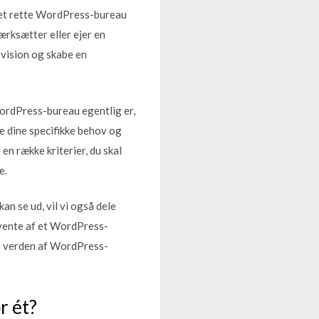
f det rette WordPress-bureau
ærksætter eller ejer en
 vision og skabe en
t WordPress-bureau egentlig er,
re dine specifikke behov og
en række kriterier, du skal
e.
an se ud, vil vi også dele
orvente af et WordPress-
de verden af WordPress-
r ét?