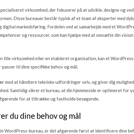
ecialiseret virksomhed, der fokuserer på at udvikle, designe og ve
rmen. Disse bureauer består typisk af et team af eksperter med dy
g digital markedsføring. Fordelen ved at samarbejde med et WordPre
kompetencer og ressourcer, som kan hjælpe med at omsætte din vision 
en lille virksomhed eller en etableret organisation, kan et WordPres
passer til dine specifikke behov og mål.
ær med at håndtere tekniske udfordringer selv, og giver dig mulighed
hed. Samtidig sikrer et bureau, at din hjemmeside er optimeret for 
afgørende for at tiltrække og fastholde besøgende.
rer du dine behov og mål
te WordPress-bureau, er det afgørende først at identificere dine be