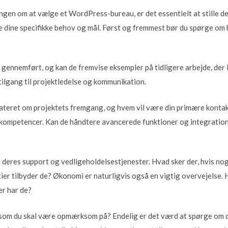
ingen om at vælge et WordPress-bureau, er det essentielt at stille de
de dine specifikke behov og mål. Først og fremmest bør du spørge om
gennemført, og kan de fremvise eksempler på tidligere arbejde, der l
tilgang til projektledelse og kommunikation.
dateret om projektets fremgang, og hvem vil være din primære kont
e kompetencer. Kan de håndtere avancerede funktioner og integratione
 deres support og vedligeholdelsestjenester. Hvad sker der, hvis nog
tier tilbyder de? Økonomi er naturligvis også en vigtig overvejelse. 
er har de?
, som du skal være opmærksom på? Endelig er det værd at spørge om 