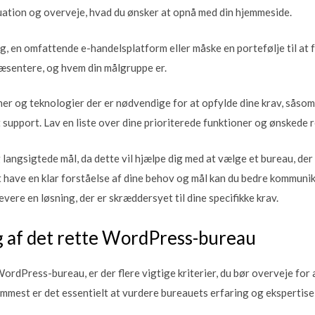
uation og overveje, hvad du ønsker at opnå med din hjemmeside.
g, en omfattende e-handelsplatform eller måske en portefølje til at 
præsentere, og hvem din målgruppe er.
ner og teknologier der er nødvendige for at opfylde dine krav, såso
 support. Lav en liste over dine prioriterede funktioner og ønskede r
angsigtede mål, da dette vil hjælpe dig med at vælge et bureau, der 
t have en klar forståelse af dine behov og mål kan du bedre kommuni
evere en løsning, der er skræddersyet til dine specifikke krav.
lg af det rette WordPress-bureau
ordPress-bureau, er der flere vigtige kriterier, du bør overveje for 
remmest er det essentielt at vurdere bureauets erfaring og eksperti