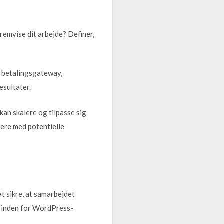
fremvise dit arbejde? Definer,
m betalingsgateway,
esultater.
kan skalere og tilpasse sig
kere med potentielle
at sikre, at samarbejdet
se inden for WordPress-