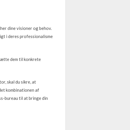
cher dine visioner og behov.
gt i deres professionalisme
sætte dem til konkrete
r, skal du sikre, at
det kombinationen af
-bureau til at bringe din