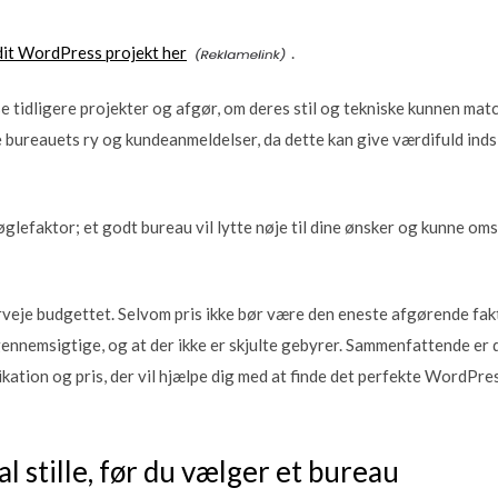
 dit WordPress projekt her
.
se tidligere projekter og afgør, om deres stil og tekniske kunnen mat
ureauets ry og kundeanmeldelser, da dette kan give værdifuld indsi
lefaktor; et godt bureau vil lytte nøje til dine ønsker og kunne om
rveje budgettet. Selvom pris ikke bør være den eneste afgørende fakto
nnemsigtige, og at der ikke er skjulte gebyrer. Sammenfattende er 
tion og pris, der vil hjælpe dig med at finde det perfekte WordPress
l stille, før du vælger et bureau