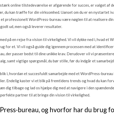
en stærk online tilstedeværelse er afgørende for succes, er valget a
er, du kan træffe for din virksomhed. Uanset om du er en nystartet iv
 et professionelt WordPress-bureau være nøglen til at realisere din
 godt ud, men også leverer resultater.
g med på en rejse fra vision til virkelighed. Vi vil dykke ned i, hvad e
ug for et. Vi vil også guide dig igennem processen med at identifice
au, der passer bedst til dine unikke krav. Derudover vil vi præsentere 
valg, samt vigtige spørgsmål, du bør stille, før du indgår et samarbejd
dblik i, hvordan et succesfuldt samarbejde med et WordPress-bureau k
ier. Endelig kaster vi et blik på fremtidens trends og hvad du kan f
læn dig tilbage og lad os hjælpe dig med at navigere i den spænden
perfekte partner til at bringe din vision til virkelighed.
ress-bureau, og hvorfor har du brug fo