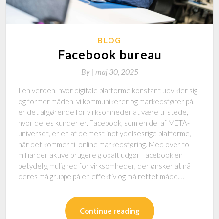
BLOG
Facebook bureau
By
|
maj 30, 2025
I en verden, hvor digitale platforme konstant udvikler sig
og former måden, vi kommunikerer og markedsfører på,
er det afgørende for virksomheder at være til stede,
hvor deres kunder er. Facebook, som en del af META-
universet, er en af de mest indflydelsesrige platforme,
når det kommer til online markedsføring. Med over to
milliarder aktive brugere globalt udgør Facebook en
betydelig mulighed for virksomheder, der ønsker at nå
deres målgruppe på en effektiv og målrettet måde.…
Continue reading