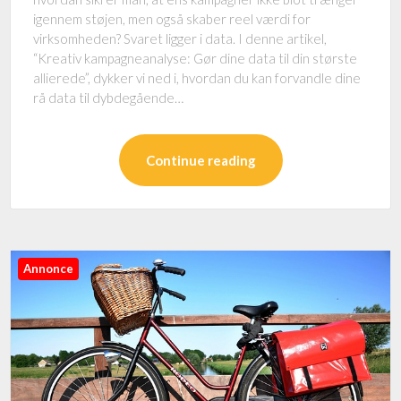
igennem støjen, men også skaber reel værdi for
virksomheden? Svaret ligger i data. I denne artikel,
“Kreativ kampagneanalyse: Gør dine data til din største
allierede”, dykker vi ned i, hvordan du kan forvandle dine
rå data til dybdegående…
Continue reading
Annonce