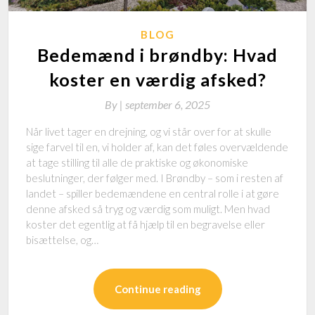
BLOG
Bedemænd i brøndby: Hvad
koster en værdig afsked?
By
|
september 6, 2025
Når livet tager en drejning, og vi står over for at skulle
sige farvel til en, vi holder af, kan det føles overvældende
at tage stilling til alle de praktiske og økonomiske
beslutninger, der følger med. I Brøndby – som i resten af
landet – spiller bedemændene en central rolle i at gøre
denne afsked så tryg og værdig som muligt. Men hvad
koster det egentlig at få hjælp til en begravelse eller
bisættelse, og…
Continue reading