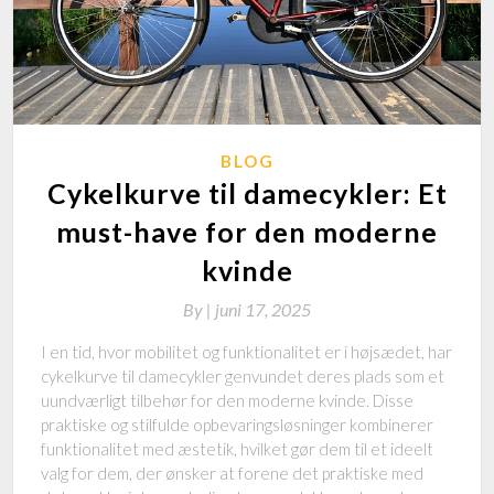
BLOG
Cykelkurve til damecykler: Et
must-have for den moderne
kvinde
By
|
juni 17, 2025
I en tid, hvor mobilitet og funktionalitet er i højsædet, har
cykelkurve til damecykler genvundet deres plads som et
uundværligt tilbehør for den moderne kvinde. Disse
praktiske og stilfulde opbevaringsløsninger kombinerer
funktionalitet med æstetik, hvilket gør dem til et ideelt
valg for dem, der ønsker at forene det praktiske med