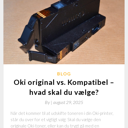
BLOG
Oki original vs. Kompatibel –
hvad skal du vælge?
By
|
august 29, 2025
Når det kommer til at udskifte toneren i din Oki-printer,
står du over for et vigtigt valg: Skal du vælge den
originale Oki-toner, eller kan du trygt gå med en