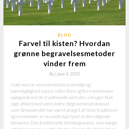
BLOG
Farvel til kisten? Hvordan
grønne begravelsesmetoder
vinder frem
By
|
juni 4, 2025
I takt med at vores bevidsthed om miljø og
bæredygtighed vokser, stiller flere og flere mennesker
spørgsmål ved de traditionelle metoder, vi bruger til at
tage afsked med vores kære. Begravelsespraksisser,
som i århundreder har været præget af faste traditioner
og ceremonier, er nu under lup i lyset af den stigende
klimakrise. Den traditionelle kistebegravelse, som mange