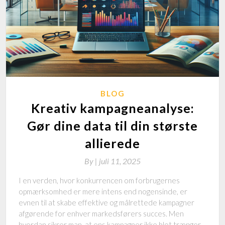
BLOG
Kreativ kampagneanalyse:
Gør dine data til din største
allierede
By
|
juli 11, 2025
I en verden, hvor konkurrencen om forbrugernes
opmærksomhed er mere intens end nogensinde, er
evnen til at skabe effektive og målrettede kampagner
afgørende for enhver markedsførers succes. Men
hvordan sikrer man, at ens kampagner ikke blot trænger