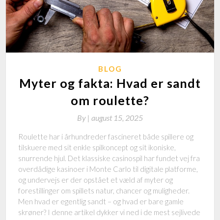
BLOG
Myter og fakta: Hvad er sandt
om roulette?
By
|
august 15, 2025
Roulette har i århundreder fascineret både spillere og
tilskuere med sit enkle spilkoncept og sit ikoniske,
snurrende hjul. Det klassiske casinospil har fundet vej fra
overdådige kasinoer i Monte Carlo til digitale platforme,
og undervejs er der opstået et væld af myter og
forestillinger om spillets natur, chancer og muligheder.
Men hvad er egentlig sandt – og hvad er bare gamle
skrøner? I denne artikel dykker vi ned i de mest sejlivede